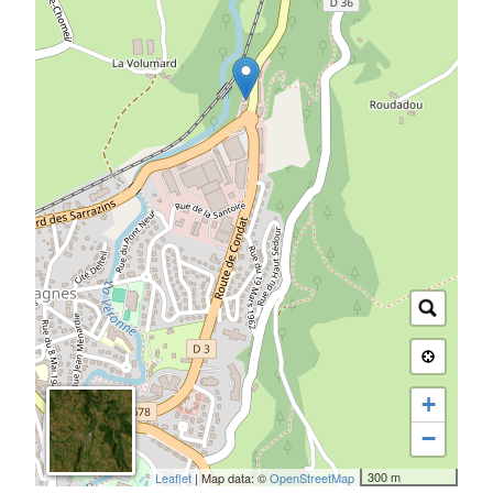
+
−
300 m
Leaflet
| Map data: ©
OpenStreetMap