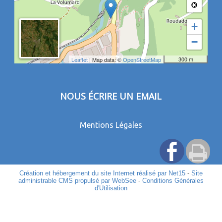
+
−
300 m
Leaflet
| Map data: ©
OpenStreetMap
NOUS ÉCRIRE UN EMAIL
Mentions Légales
Création et hébergement du site Internet réalisé par Net15
-
Site
administrable CMS propulsé par WebSee
-
Conditions Générales
d'Utilisation